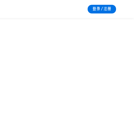
登录/注册