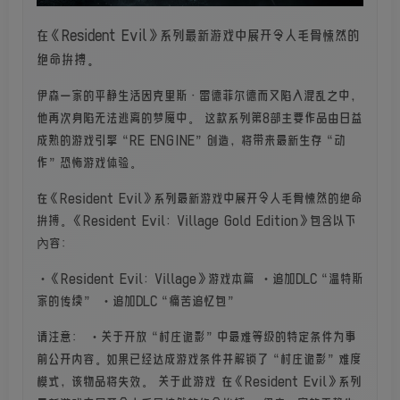
在《Resident Evil》系列最新游戏中展开令人毛骨悚然的
绝命拚搏。
伊森一家的平静生活因克里斯·雷德菲尔德而又陷入混乱之中，
他再次身陷无法逃离的梦魇中。 这款系列第8部主要作品由日益
成熟的游戏引擎“RE ENGINE”创造，将带来最新生存“动
作”恐怖游戏体验。
在《Resident Evil》系列最新游戏中展开令人毛骨悚然的绝命
拚搏。《Resident Evil: Village Gold Edition》包含以下
內容：
・《Resident Evil: Village》游戏本篇 ・追加DLC“温特斯
家的传续” ・追加DLC“痛苦追忆包”
请注意： ・关于开放“村庄诡影”中最难等级的特定条件为事
前公开内容。如果已经达成游戏条件并解锁了“村庄诡影”难度
模式，该物品将失效。 关于此游戏 在《Resident Evil》系列